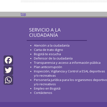
top
SERVICIO A LA
CIUDADANÍA
Atención a la ciudadanía
Carta de trato digno
Bogotá te escucha
Defensor de la ciudadanía
Transparencia y acceso a información pública
Plan anticorrupción
Facebook
Inspección, Vigilancia y Control a ESAL deportivas
y/o recreativas
Twitter
Personería jurídica para los organismos deportiv
y/o recreativos
Empleo en Bogotá
WhatsApp
Contáctenos