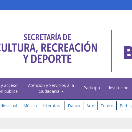
 y acceso
Atención y Servicios a la
Participa
Institución
ón pública
Ciudadanía
diovisual
Música
Literatura
Danza
Arte
Teatro
Partic