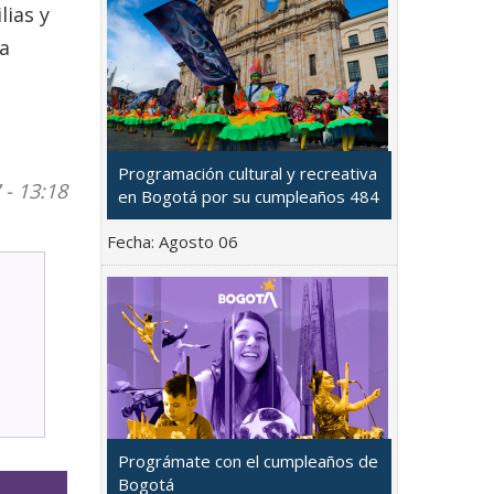
lias y
la
Programación cultural y recreativa
 - 13:18
en Bogotá por su cumpleaños 484
Fecha:
Agosto 06
Prográmate con el cumpleaños de
Bogotá