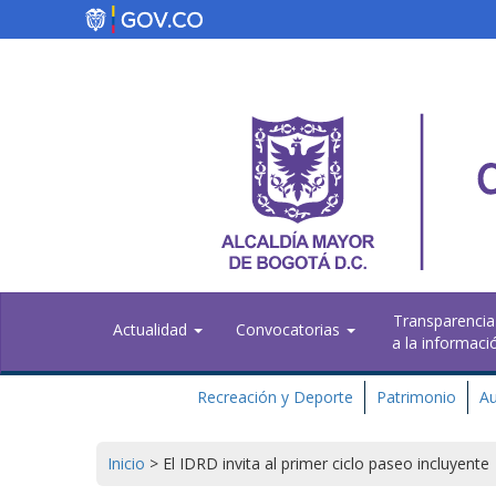
Pasar
al
contenido
principal
Transparencia
Actualidad
Convocatorias
a la informaci
Recreación y Deporte
Patrimonio
Au
Inicio
>
El IDRD invita al primer ciclo paseo incluyente