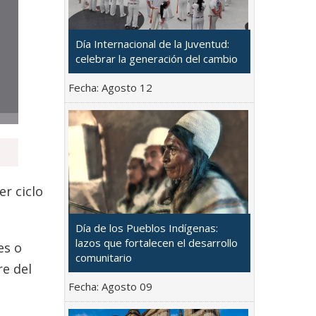
Día Internacional de la Juventud:
celebrar la generación del cambio
Fecha:
Agosto 12
er ciclo
Día de los Pueblos Indígenas:
lazos que fortalecen el desarrollo
es o
comunitario
re del
Fecha:
Agosto 09