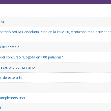
eza
rrido por la Candelaria, cine en la calle 10, y muchas más actividad
ón del cambio
ón del concurso “Bogotá en 100 palabras”
desarrollo comunitario
r de este arte
 cumpleaños 484
d