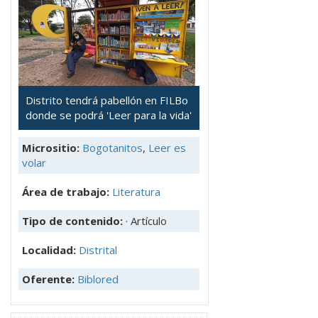
Distrito tendrá pabellón en FILBo
donde se podrá 'Leer para la vida'
Micrositio:
Bogotanitos
,
Leer es
volar
Área de trabajo:
Literatura
Tipo de contenido:
· Artículo
Localidad:
Distrital
Oferente:
Biblored