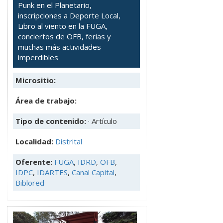
Punk en el Planetario,
inscripciones a Deporte Local,
Libro al viento en la FUGA,
conciertos de OFB, ferias y
muchas más actividades
imperdibles
Micrositio:
Área de trabajo:
Tipo de contenido:
· Artículo
Localidad:
Distrital
Oferente:
FUGA
,
IDRD
,
OFB
,
IDPC
,
IDARTES
,
Canal Capital
,
Biblored