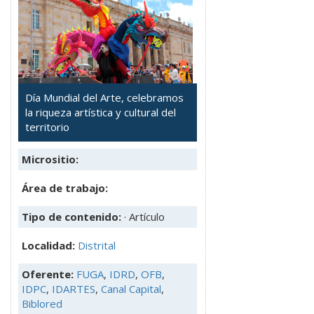
Día Mundial del Arte, celebramos
la riqueza artística y cultural del
territorio
Micrositio:
Área de trabajo:
Tipo de contenido:
· Artículo
Localidad:
Distrital
Oferente:
FUGA
,
IDRD
,
OFB
,
IDPC
,
IDARTES
,
Canal Capital
,
Biblored