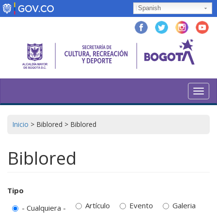
Pasar
Spanish
al
contenido
principal
Toggl
navig
Inicio
>
Biblored
>
Biblored
Biblored
Tipo
Artículo
Evento
Galeria
- Cualquiera -