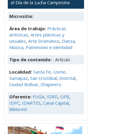
el Día de la Lucha Campesina
Micrositio:
Área de trabajo:
Prácticas
artísticas
,
Artes plásticas y
visuales
,
Arte Dramático
,
Danza
,
Música
,
Patrimonio e identidad
Tipo de contenido:
· Artículo
Localidad:
Santa Fe
,
Usme
,
Sumapaz
,
San Cristóbal
,
Distrital
,
Ciudad Bolívar
,
Chapinero
Oferente:
FUGA
,
IDRD
,
OFB
,
IDPC
,
IDARTES
,
Canal Capital
,
Biblored