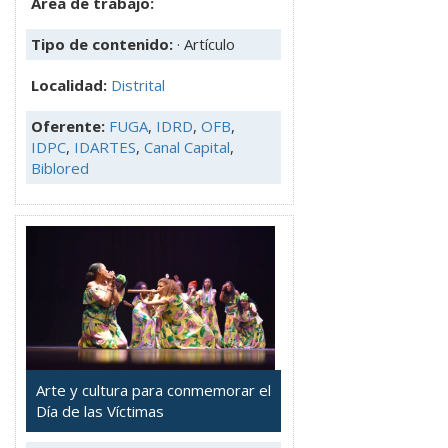
Área de trabajo:
Tipo de contenido:
· Artículo
Localidad:
Distrital
Oferente:
FUGA
,
IDRD
,
OFB
,
IDPC
,
IDARTES
,
Canal Capital
,
Biblored
Arte y cultura para conmemorar el
Día de las Víctimas