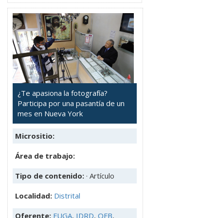
¿Te apasiona la fotografía?
Participa por una pasantía de un
mes en Nueva York
Micrositio:
Área de trabajo:
Tipo de contenido:
· Artículo
Localidad:
Distrital
Oferente:
FUGA
,
IDRD
,
OFB
,