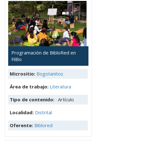
Programación de BibloRed en
FilBo
Micrositio:
Bogotanitos
Área de trabajo:
Literatura
Tipo de contenido:
· Artículo
Localidad:
Distrital
Oferente:
Biblored