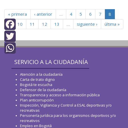
« primera
‹ anterior
…
4
5
6
7
8
9
10
11
12
13
…
siguiente ›
última »
Facebook
top
Twitter
WhatsApp
SERVICIO A LA CIUDADANÍA
Atención a la ciudadanía
Carta de trato digno
Bogotá te escucha
Defensor de la ciudadanía
Transparencia y acceso a información pública
Plan anticorrupción
Inspección, Vigilancia y Control a ESAL deportivas y/o
recreativas
Personería jurídica para los organismos deportivos y/o
recreativos
Empleo en Bogotá