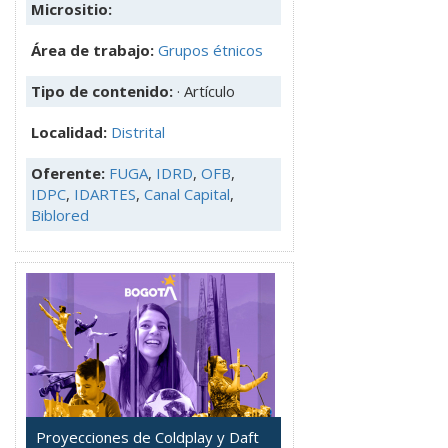
Micrositio:
Área de trabajo:
Grupos étnicos
Tipo de contenido:
· Artículo
Localidad:
Distrital
Oferente:
FUGA
,
IDRD
,
OFB
,
IDPC
,
IDARTES
,
Canal Capital
,
Biblored
Proyecciones de Coldplay y Daft