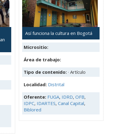
Así funciona la cultura en Bogotá
ran
Micrositio:
Área de trabajo:
Tipo de contenido:
· Artículo
Localidad:
Distrital
Oferente:
FUGA
,
IDRD
,
OFB
,
IDPC
,
IDARTES
,
Canal Capital
,
Biblored