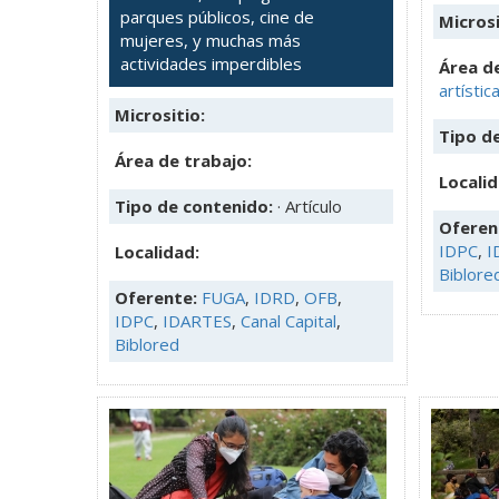
parques públicos, cine de
Microsi
mujeres, y muchas más
actividades imperdibles
Área de
artístic
Micrositio:
Tipo d
Área de trabajo:
Locali
Tipo de contenido:
· Artículo
Oferen
IDPC
,
I
Localidad:
Biblore
Oferente:
FUGA
,
IDRD
,
OFB
,
IDPC
,
IDARTES
,
Canal Capital
,
Biblored