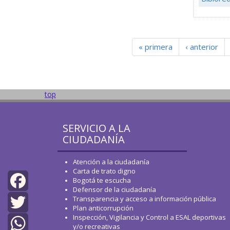
« primera
‹ anterior
top
SERVICIO A LA
CIUDADANÍA
Atención a la ciudadanía
Carta de trato digno
Bogotá te escucha
Defensor de la ciudadanía
Transparencia y acceso a información pública
Facebook
Plan anticorrupción
Inspección, Vigilancia y Control a ESAL deportivas
Twitter
y/o recreativas