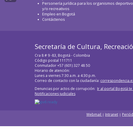
Personería jurídica para los organismos deportiv
WhatsApp
y/o recreativos
Empleo en Bogotá
Contáctenos
Secretaría de Cultura, Recreaci
Cra 8 # 9 -83, Bogotá - Colombia
Código postal 111711
Conmutador +57 (601) 327 48 50
Horario de atención:
Lunes a viernes 7:30 a.m. a 4:30 p.m.
Correo de contacto con la ciudadanía:
correspondencia.e
Denuncias por actos de corrupción:
Ir al portal Bogotá t
Notificaciones judiciales
Webmail
Intranet
Periód
|
|