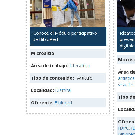
¡Conoce el Módulo participativo
Ideato
de BibloRed!
present
digital
Micrositio:
Microsi
Área de trabajo:
Literatura
Área de
Tipo de contenido:
· Artículo
artístic
visuales
Localidad:
Distrital
Tipo d
Oferente:
Biblored
Localid
Oferen
IDPC
,
I
Biblore