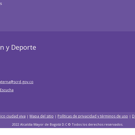
os
ón y Deporte
xterna@scrd.gov.co
e Escucha
ico ciudad viva
Mapa del sitio
Políticas de privacidad y términos de uso
D
|
|
|
2022 Alcaldía Mayor de Bogotá D.C © Todos los derechos reservados.