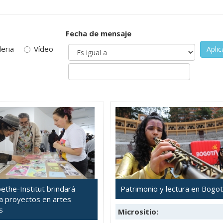
Fecha de mensaje
leria
Vídeo
Aplic
ethe-Institut brindará
Patrimonio y lectura en Bogo
a proyectos en artes
s
Micrositio: