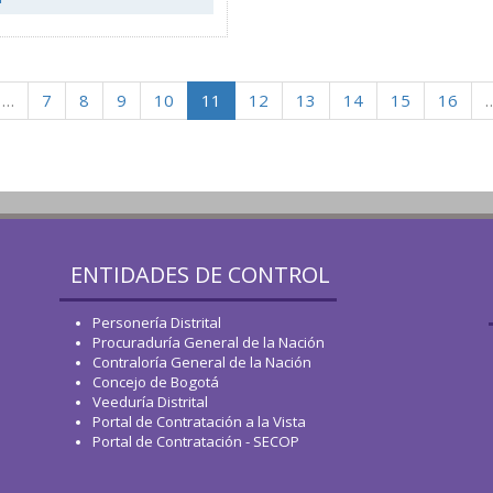
…
7
8
9
10
11
12
13
14
15
16
ENTIDADES DE CONTROL
Personería Distrital
Procuraduría General de la Nación
Contraloría General de la Nación
Concejo de Bogotá
Veeduría Distrital
Portal de Contratación a la Vista
Portal de Contratación - SECOP