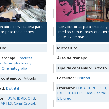
on abre convocatoria para
Convocatorias para artistas y
ar películas o series
medios comunitarios que cier
es
este 17 de marzo
tio:
Micrositio:
 trabajo:
Prácticas
Área de trabajo:
as
,
Artes plásticas y
Tipo de contenido:
· Artículo
,
Cinematografía
Localidad:
Distrital
e contenido:
· Artículo
Oferente:
FUGA
,
IDRD
,
OFB
,
ad:
Distrital
IDPC
,
IDARTES
,
Canal Capital
,
te:
FUGA
,
IDRD
,
OFB
,
Biblored
DARTES
,
Canal Capital
,
d