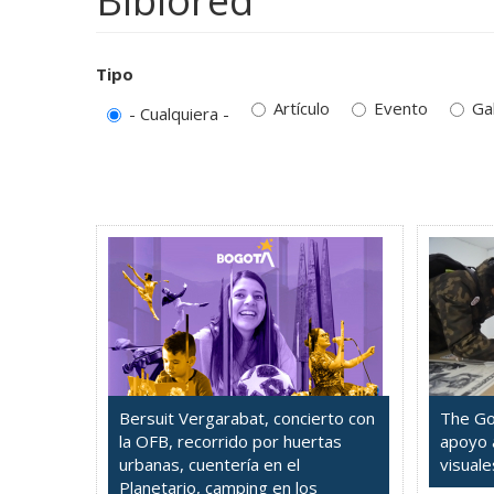
Biblored
Tipo
Artículo
Evento
Ga
- Cualquiera -
Bersuit Vergarabat, concierto con
The Go
la OFB, recorrido por huertas
apoyo 
urbanas, cuentería en el
visuale
Planetario, camping en los