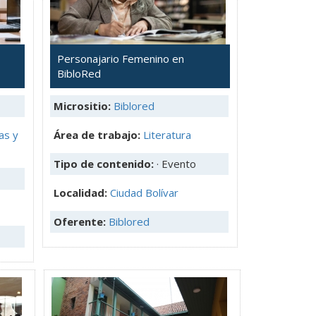
Personajario Femenino en
BibloRed
Micrositio:
Biblored
as y
Área de trabajo:
Literatura
Tipo de contenido:
· Evento
Localidad:
Ciudad Bolívar
Oferente:
Biblored