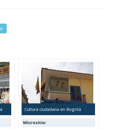
ar
tá
Cultura ciudadana en Bogotá
Micrositio: