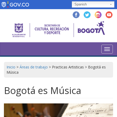
Pasar
Spanish
al
contenido
principal
Toggl
navig
Inicio
>
Áreas de trabajo
>
Practicas Artisticas
>
Bogotá es
Música
Bogotá es Música