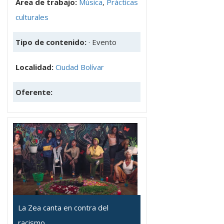
Área de trabajo:
Música
,
Prácticas
culturales
Tipo de contenido:
· Evento
Localidad:
Ciudad Bolívar
Oferente:
La Zea canta en contra del
racismo