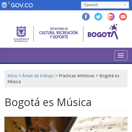
Pasar
Spanish
al
contenido
principal
Toggl
navig
Inicio
>
Áreas de trabajo
>
Practicas Artisticas
>
Bogotá es
Música
Bogotá es Música