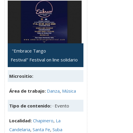
"Embrace Tango
Festival" Festival on line solidario
Micrositio:
Área de trabajo:
Danza
,
Música
Tipo de contenido:
· Evento
Localidad:
Chapinero
,
La
Candelaria
,
Santa Fe
,
Suba