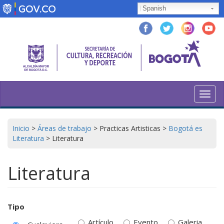
Pasar
Spanish
al
contenido
principal
Toggl
navig
Inicio
>
Áreas de trabajo
>
Practicas Artisticas
>
Bogotá es
Literatura
>
Literatura
Literatura
Tipo
Artículo
Evento
Galeria