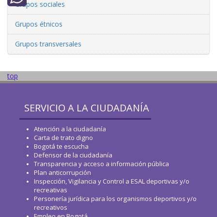
Grupos sociales
WhatsApp
Grupos étnicos
Grupos transversales
top
SERVICIO A LA CIUDADANÍA
Atención a la ciudadanía
Carta de trato digno
Bogotá te escucha
Defensor de la ciudadanía
Transparencia y acceso a información pública
Plan anticorrupción
Inspección, Vigilancia y Control a ESAL deportivas y/o
recreativas
Personería jurídica para los organismos deportivos y/o
recreativos
Empleo en Bogotá