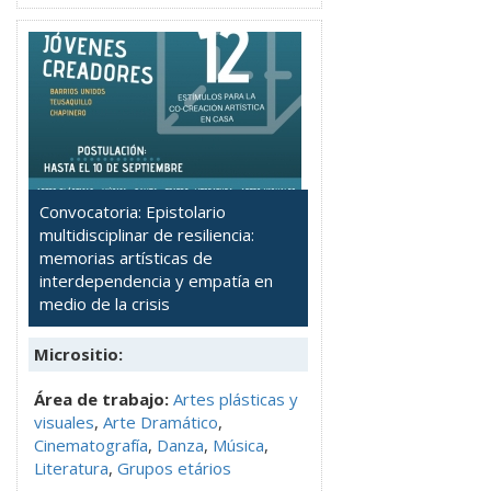
Convocatoria: Epistolario
multidisciplinar de resiliencia:
memorias artísticas de
interdependencia y empatía en
medio de la crisis
Micrositio:
Área de trabajo:
Artes plásticas y
visuales
,
Arte Dramático
,
Cinematografía
,
Danza
,
Música
,
Literatura
,
Grupos etários