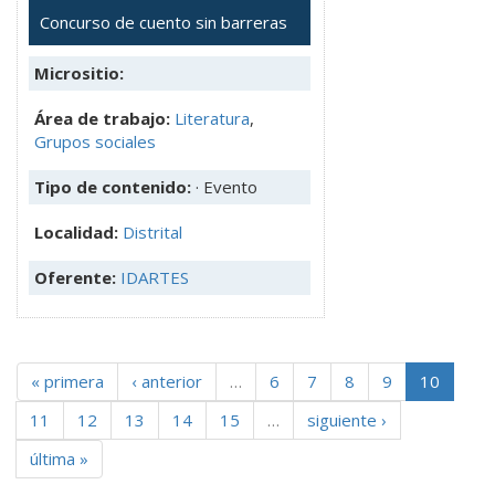
Concurso de cuento sin barreras
Micrositio:
Área de trabajo:
Literatura
,
Grupos sociales
Tipo de contenido:
· Evento
Localidad:
Distrital
Oferente:
IDARTES
« primera
‹ anterior
…
6
7
8
9
10
11
12
13
14
15
…
siguiente ›
última »