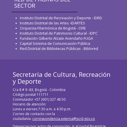
SECTOR
Instituto Distrital de Recreación y Deporte - IDRD
Instituto Distrital de las Artes -IDARTES
Orquesta Filarmónica de Bogotá - OFB
Instituto Distrital de Patrimonio Cultural - IDPC
Fundación Gilberto Alzate Avendaño FUGA
Capital Sistema de Comunicación Pública
Red Distrital de Bibliotecas Públicas - Biblored
Secretaría de Cultura, Recreación
y Deporte
Cra 8 # 9 -83, Bogotá - Colombia
Código postal 111711
Conmutador +57 (601) 327 48 50
Horario de atención:
Lunes a viernes 7:30 a.m. a 4:30 p.m.
Correo de contacto con la
ciudadanía:
correspondencia.externa@scrd.gov.co
Denuncias por actos de corrupción:
Ir al portal Bogotá te