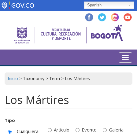
Pasar
Spanish
al
contenido
principal
Toggl
navig
Inicio
>
Taxonomy
>
Term
>
Los Mártires
Los Mártires
Tipo
Artículo
Evento
Galeria
- Cualquiera -