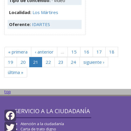
Tipo de contenido:
· Video
Localidad:
Los Mártires
Oferente:
IDARTES
« primera
‹ anterior
…
15
16
17
18
19
20
21
22
23
24
siguiente ›
última »
top
SERVICIO A LA CIUDADANÍA
Atención a la ciudadanía
Facebook
Carta de trato digno