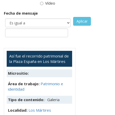
Vídeo
Fecha de mensaje
Aplicar
Así fue el recorrido patrimonial de
la Plaza España en Los Mártires
Micrositio:
Área de trabajo:
Patrimonio e
identidad
Tipo de contenido:
· Galeria
Localidad:
Los Mártires