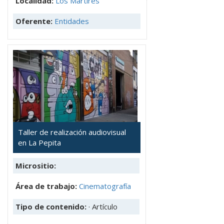
Localidad:
Los Mártires
Oferente:
Entidades
Taller de realización audiovisual
en La Pepita
Micrositio:
Área de trabajo:
Cinematografía
Tipo de contenido:
· Artículo