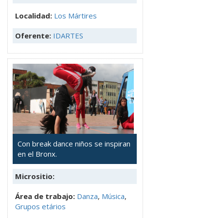
Localidad:
Los Mártires
Oferente:
IDARTES
Con break dance niños se inspiran
en el Bronx.
Micrositio:
Área de trabajo:
Danza
,
Música
,
Grupos etários