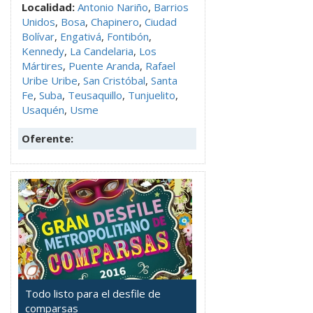
Localidad:
Antonio Nariño
,
Barrios
Unidos
,
Bosa
,
Chapinero
,
Ciudad
Bolívar
,
Engativá
,
Fontibón
,
Kennedy
,
La Candelaria
,
Los
Mártires
,
Puente Aranda
,
Rafael
Uribe Uribe
,
San Cristóbal
,
Santa
Fe
,
Suba
,
Teusaquillo
,
Tunjuelito
,
Usaquén
,
Usme
Oferente:
Todo listo para el desfile de
comparsas