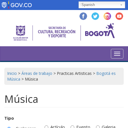
Pasar
Spanish
al
contenido
principal
Toggl
navig
Inicio
>
Áreas de trabajo
>
Practicas Artisticas
>
Bogotá es
Música
>
Música
Música
Tipo
Artículo
Evento
Galeria