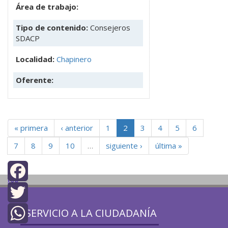
Área de trabajo:
Tipo de contenido:
Consejeros
SDACP
Localidad:
Chapinero
Oferente:
« primera
‹ anterior
1
2
3
4
5
6
7
8
9
10
…
siguiente ›
última »
top
Facebook
SERVICIO A LA CIUDADANÍA
Twitter