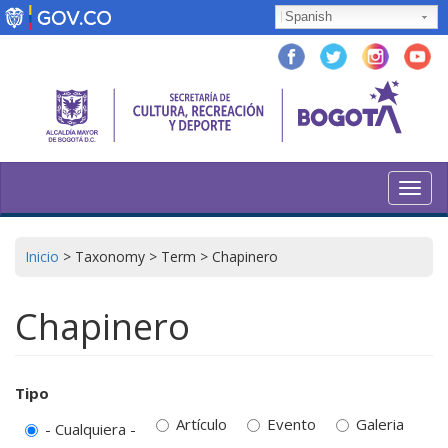
Pasar
Spanish
al
contenido
principal
Toggl
navig
Inicio
>
Taxonomy
>
Term
>
Chapinero
Chapinero
Tipo
Artículo
Evento
Galeria
- Cualquiera -