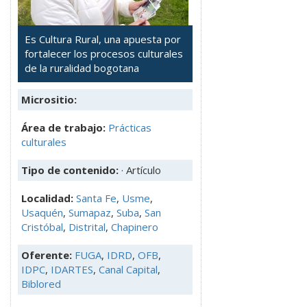
Es Cultura Rural, una apuesta por
fortalecer los procesos culturales
de la ruralidad bogotana
Micrositio:
Área de trabajo:
Prácticas
culturales
Tipo de contenido:
· Artículo
Localidad:
Santa Fe
,
Usme
,
Usaquén
,
Sumapaz
,
Suba
,
San
Cristóbal
,
Distrital
,
Chapinero
Oferente:
FUGA
,
IDRD
,
OFB
,
IDPC
,
IDARTES
,
Canal Capital
,
Biblored