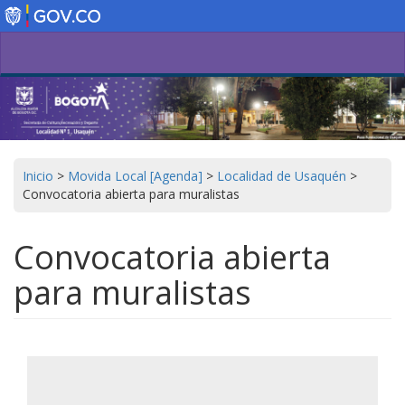
Pasar
al
contenido
principal
Inicio
>
Movida Local [Agenda]
>
Localidad de Usaquén
>
Convocatoria abierta para muralistas
Convocatoria abierta
para muralistas