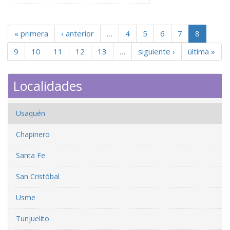
« primera
‹ anterior
…
4
5
6
7
8
9
10
11
12
13
…
siguiente ›
última »
Localidades
Usaquén
Chapinero
Santa Fe
San Cristóbal
Usme
Tunjuelito