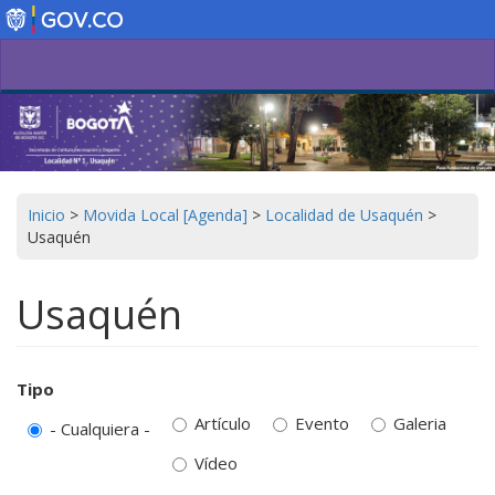
Pasar
al
contenido
principal
Inicio
>
Movida Local [Agenda]
>
Localidad de Usaquén
>
Usaquén
Usaquén
Tipo
Artículo
Evento
Galeria
- Cualquiera -
Vídeo