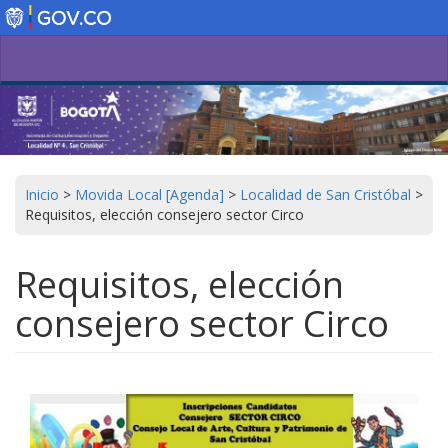
Pasar
al
contenido
principal
Inicio
>
Movida Local [Agenda]
>
Localidad de San Cristóbal
>
Requisitos, elección consejero sector Circo
Requisitos, elección
consejero sector Circo