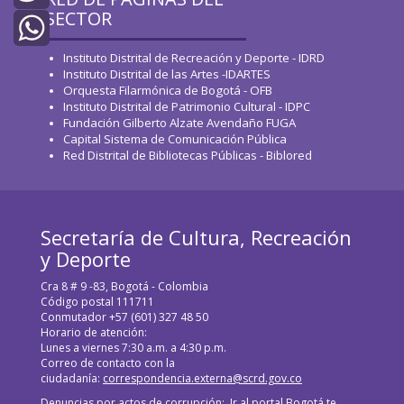
SECTOR
Twitter
Instituto Distrital de Recreación y Deporte - IDRD
WhatsApp
Instituto Distrital de las Artes -IDARTES
Orquesta Filarmónica de Bogotá - OFB
Instituto Distrital de Patrimonio Cultural - IDPC
Fundación Gilberto Alzate Avendaño FUGA
Capital Sistema de Comunicación Pública
Red Distrital de Bibliotecas Públicas - Biblored
Secretaría de Cultura, Recreación
y Deporte
Cra 8 # 9 -83, Bogotá - Colombia
Código postal 111711
Conmutador +57 (601) 327 48 50
Horario de atención:
Lunes a viernes 7:30 a.m. a 4:30 p.m.
Correo de contacto con la
ciudadanía:
correspondencia.externa@scrd.gov.co
Denuncias por actos de corrupción:
Ir al portal Bogotá te