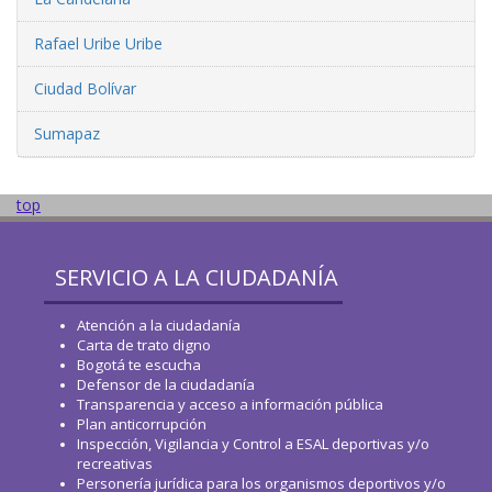
Rafael Uribe Uribe
Ciudad Bolívar
Sumapaz
top
SERVICIO A LA CIUDADANÍA
Atención a la ciudadanía
Carta de trato digno
Bogotá te escucha
Defensor de la ciudadanía
Transparencia y acceso a información pública
Plan anticorrupción
Inspección, Vigilancia y Control a ESAL deportivas y/o
recreativas
Personería jurídica para los organismos deportivos y/o