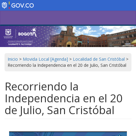
Pasar
al
contenido
principal
Inicio
>
Movida Local [Agenda]
>
Localidad de San Cristóbal
>
Recorriendo la Independencia en el 20 de Julio, San Cristóbal
Recorriendo la
Independencia en el 20
de Julio, San Cristóbal