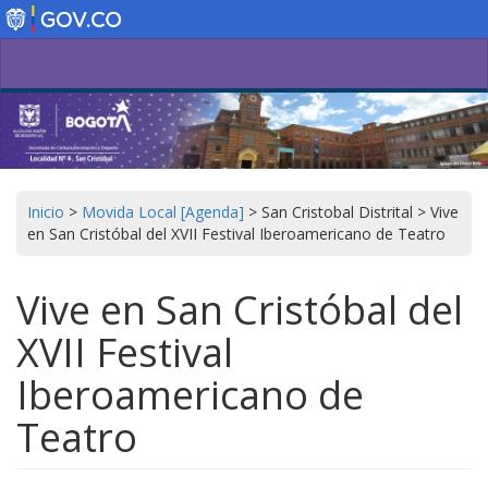
Pasar
al
contenido
principal
Inicio
>
Movida Local [Agenda]
>
San Cristobal Distrital
>
Vive
en San Cristóbal del XVII Festival Iberoamericano de Teatro
Vive en San Cristóbal del
XVII Festival
Iberoamericano de
Teatro