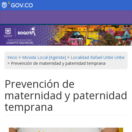
Pasar
al
contenido
principal
Inicio
>
Movida Local [Agenda]
>
Localidad Rafael Uribe Uribe
>
Prevención de maternidad y paternidad temprana
Prevención de
maternidad y paternidad
temprana