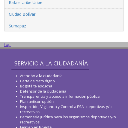
Rafael Uribe Uribe
Ciudad Bolívar
Sumapaz
top
SERVICIO A LA CIUDADANÍA
Atención a la ciudadanía
Carta de trato digno
Bogotá te escucha
Defensor de la ciudadanía
Transparencia y acceso a información pública
Plan anticorrupción
Inspección, Vigilancia y Control a ESAL deportivas y/o
recreativas
Personería jurídica para los organismos deportivos y/o
recreativos
Empleo en Bogotá