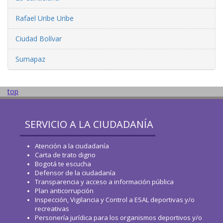
Rafael Uribe Uribe
Ciudad Bolívar
Sumapaz
top
SERVICIO A LA CIUDADANÍA
Atención a la ciudadanía
Carta de trato digno
Bogotá te escucha
Defensor de la ciudadanía
Transparencia y acceso a información pública
Plan anticorrupción
Inspección, Vigilancia y Control a ESAL deportivas y/o
recreativas
Personería jurídica para los organismos deportivos y/o