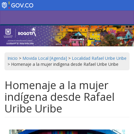
Pasar
al
contenido
principal
Inicio
>
Movida Local [Agenda]
>
Localidad Rafael Uribe Uribe
>
Homenaje a la mujer indígena desde Rafael Uribe Uribe
Homenaje a la mujer
indígena desde Rafael
Uribe Uribe