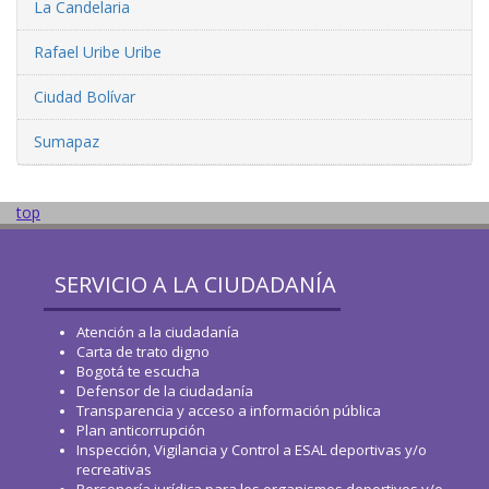
La Candelaria
Rafael Uribe Uribe
Ciudad Bolívar
Sumapaz
top
SERVICIO A LA CIUDADANÍA
Atención a la ciudadanía
Carta de trato digno
Bogotá te escucha
Defensor de la ciudadanía
Transparencia y acceso a información pública
Plan anticorrupción
Inspección, Vigilancia y Control a ESAL deportivas y/o
recreativas