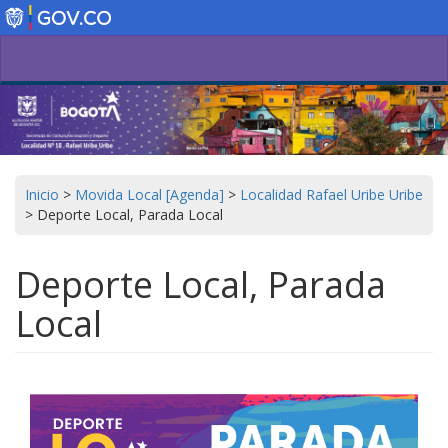
Pasar
al
contenido
principal
Inicio
>
Movida Local [Agenda]
>
Localidad Rafael Uribe Uribe
>
Deporte Local, Parada Local
Deporte Local, Parada
Local