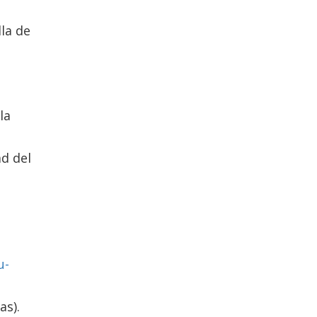
lla de
la
d del
u-
as).