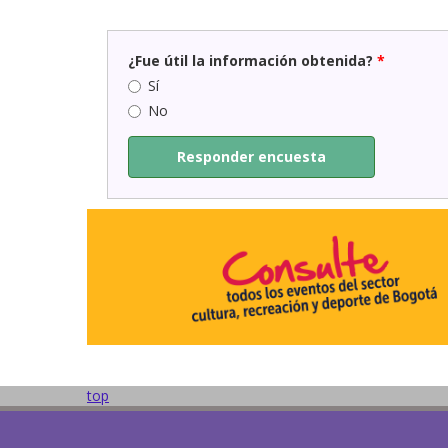
¿Fue útil la información obtenida?
*
Sí
No
Responder encuesta
top