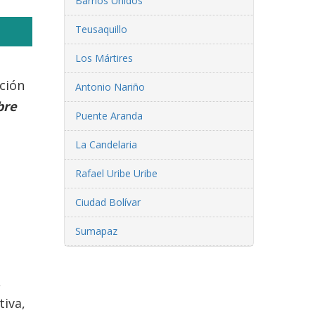
Barrios Unidos
Teusaquillo
Los Mártires
ación
Antonio Nariño
bre
Puente Aranda
La Candelaria
Rafael Uribe Uribe
Ciudad Bolívar
Sumapaz
,
tiva,