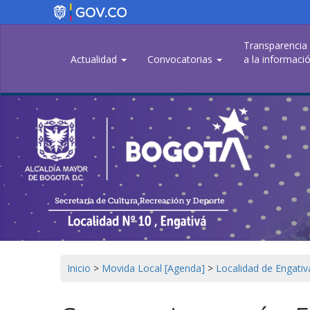
Pasar
al
contenido
Transparencia
principal
Actualidad
Convocatorias
a la informació
Inicio
>
Movida Local [Agenda]
>
Localidad de Engativ