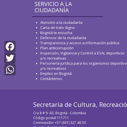
SERVICIO A LA
CIUDADANÍA
Atención a la ciudadanía
Carta de trato digno
Bogotá te escucha
Defensor de la ciudadanía
Transparencia y acceso a información pública
Plan anticorrupción
Inspección, Vigilancia y Control a ESAL deportivas
Facebook
y/o recreativas
Personería jurídica para los organismos deportiv
y/o recreativos
Twitter
Empleo en Bogotá
Contáctenos
WhatsApp
Secretaría de Cultura, Recreaci
Cra 8 # 9 -83, Bogotá - Colombia
Código postal 111711
Conmutador +57 (601) 327 48 50