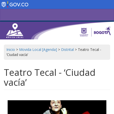
Pasar
al
contenido
principal
Inicio
>
Movida Local [Agenda]
>
Distrital
>
Teatro Tecal -
‘Ciudad vacía’
Teatro Tecal - ‘Ciudad
vacía’