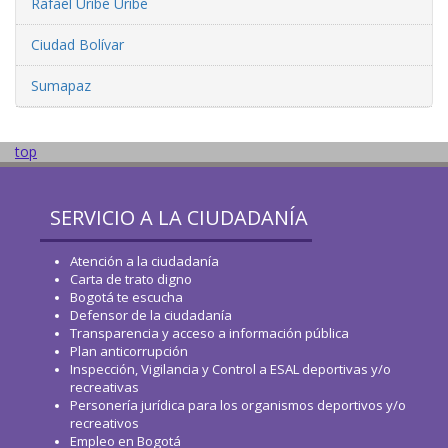
Rafael Uribe Uribe
Ciudad Bolívar
Sumapaz
top
SERVICIO A LA CIUDADANÍA
Atención a la ciudadanía
Carta de trato digno
Bogotá te escucha
Defensor de la ciudadanía
Transparencia y acceso a información pública
Plan anticorrupción
Inspección, Vigilancia y Control a ESAL deportivas y/o
recreativas
Personería jurídica para los organismos deportivos y/o
recreativos
Empleo en Bogotá