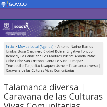
Pasar
al
contenido
principal
Inicio
>
Movida Local [Agenda]
>
Antonio Narino Barrios
Unidos Bosa Chapinero Ciudad Bolivar Engativa Fontibon
Kennedy La Candelaria Los Martires Puente Aranda Rafael
Uribe Uribe San Cristobal Santa Fe Suba Sumapaz
Teusaquillo Tunjuelito Usaquen Usme
>
Talamanca diversa |
Caravana de las Culturas Vivas Comunitarias
Talamanca diversa |
Caravana de las Culturas
Vivas Comunitarias