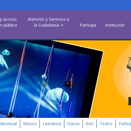
 y acceso
Atención y Servicios a
n pública
la Ciudadanía
Participa
Institución
diovisual
Música
Literatura
Danza
Arte
Teatro
Partic