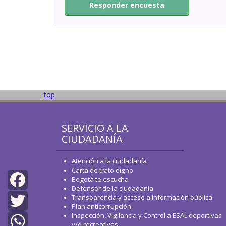
Responder encuesta
top
SERVICIO A LA
CIUDADANÍA
Atención a la ciudadanía
Carta de trato digno
Bogotá te escucha
Defensor de la ciudadanía
Transparencia y acceso a información pública
Facebook
Plan anticorrupción
Inspección, Vigilancia y Control a ESAL deportivas
Twitter
y/o recreativas