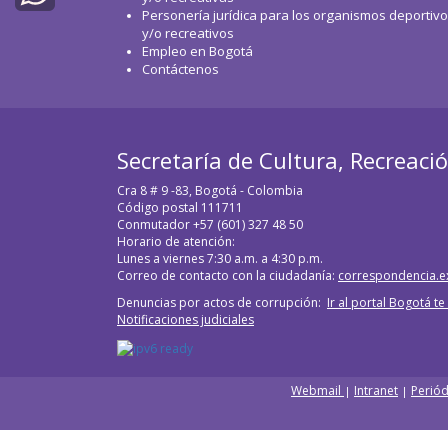
Personería jurídica para los organismos deportiv
WhatsApp
y/o recreativos
Empleo en Bogotá
Contáctenos
Secretaría de Cultura, Recreaci
Cra 8 # 9 -83, Bogotá - Colombia
Código postal 111711
Conmutador +57 (601) 327 48 50
Horario de atención:
Lunes a viernes 7:30 a.m. a 4:30 p.m.
Correo de contacto con la ciudadanía:
correspondencia.e
Denuncias por actos de corrupción:
Ir al portal Bogotá t
Notificaciones judiciales
Webmail
Intranet
Periód
|
|