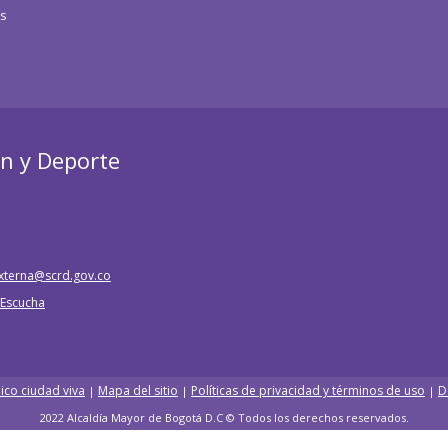
os
ón y Deporte
xterna@scrd.gov.co
e Escucha
ico ciudad viva
Mapa del sitio
Políticas de privacidad y términos de uso
D
|
|
|
2022 Alcaldía Mayor de Bogotá D.C © Todos los derechos reservados.