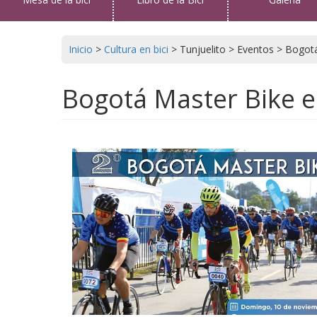
Inicio
>
Cultura en bici
>
Tunjuelito
>
Eventos
>
Bogotá
Bogotá Master Bike e