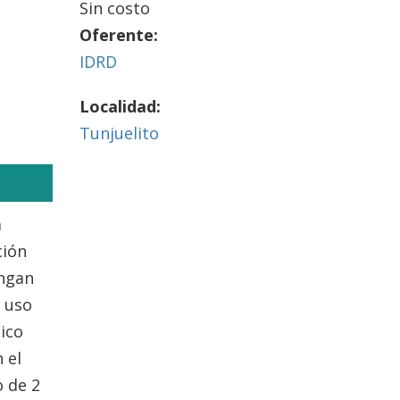
Sin costo
Oferente:
IDRD
Localidad:
Tunjuelito
a
ción
engan
l uso
tico
 el
o de 2