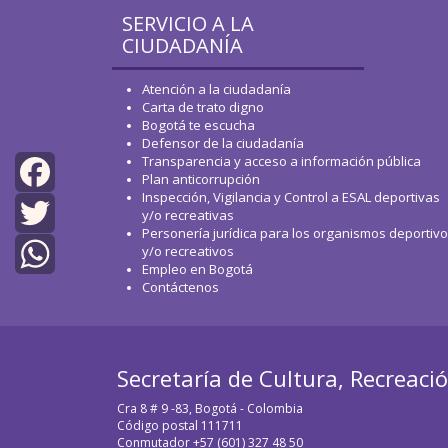
SERVICIO A LA
CIUDADANÍA
Atención a la ciudadanía
Carta de trato digno
Bogotá te escucha
Defensor de la ciudadanía
Transparencia y acceso a información pública
Plan anticorrupción
Inspección, Vigilancia y Control a ESAL deportivas
Facebook
y/o recreativas
Personería jurídica para los organismos deportiv
y/o recreativos
Twitter
Empleo en Bogotá
Contáctenos
WhatsApp
Secretaría de Cultura, Recreaci
Cra 8 # 9 -83, Bogotá - Colombia
Código postal 111711
Conmutador +57 (601) 327 48 50