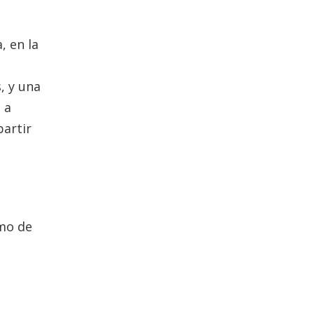
, en la
, y una
 a
artir
l
mo de