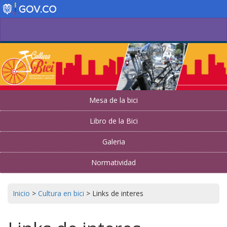
Pasar
al
contenido
principal
Mesa de la bici
Libro de la Bici
Galeria
Normatividad
Inicio
>
Cultura en bici
>
Links de interes