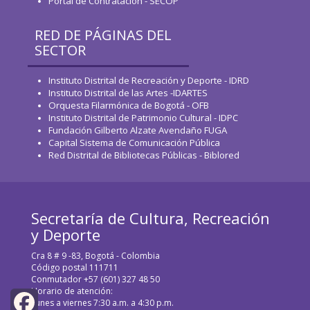
Portal de Contratación - SECOP
RED DE PÁGINAS DEL
SECTOR
Instituto Distrital de Recreación y Deporte - IDRD
Instituto Distrital de las Artes -IDARTES
Orquesta Filarmónica de Bogotá - OFB
Instituto Distrital de Patrimonio Cultural - IDPC
Fundación Gilberto Alzate Avendaño FUGA
Capital Sistema de Comunicación Pública
Red Distrital de Bibliotecas Públicas - Biblored
Secretaría de Cultura, Recreación
y Deporte
Cra 8 # 9 -83, Bogotá - Colombia
Código postal 111711
Conmutador +57 (601) 327 48 50
Horario de atención:
Lunes a viernes 7:30 a.m. a 4:30 p.m.