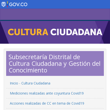
Pasar
al
contenido
principal
Subsecretaría Distrital de
Cultura Ciudadana y Gestión del
Conocimiento
Inicio - Cultura Ciudadana
Mediciones realizadas ante coyuntura Covid19
Acciones realizadas de CC en tema de Covid19