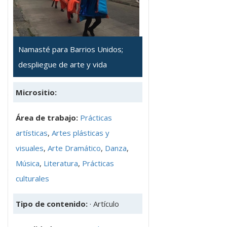
Namasté para Barrios Unidos;
despliegue de arte y vida
Micrositio:
Área de trabajo:
Prácticas
artísticas
,
Artes plásticas y
visuales
,
Arte Dramático
,
Danza
,
Música
,
Literatura
,
Prácticas
culturales
Tipo de contenido:
· Artículo