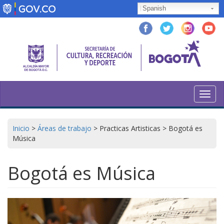
Pasar
Spanish
al
contenido
principal
Toggl
navig
Inicio
>
Áreas de trabajo
>
Practicas Artisticas
>
Bogotá es
Música
Bogotá es Música