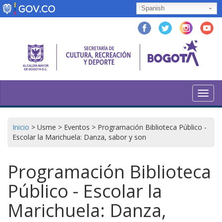
Pasar
Spanish
al
contenido
principal
Toggl
navig
Inicio
>
Usme
>
Eventos
>
Programación Biblioteca Público -
Escolar la Marichuela: Danza, sabor y son
Programación Biblioteca
Público - Escolar la
Marichuela: Danza,