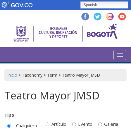
Pasar
Spanish
al
contenido
principal
Toggl
navig
Inicio
>
Taxonomy
>
Term
>
Teatro Mayor JMSD
Teatro Mayor JMSD
Tipo
Artículo
Evento
Galeria
- Cualquiera -