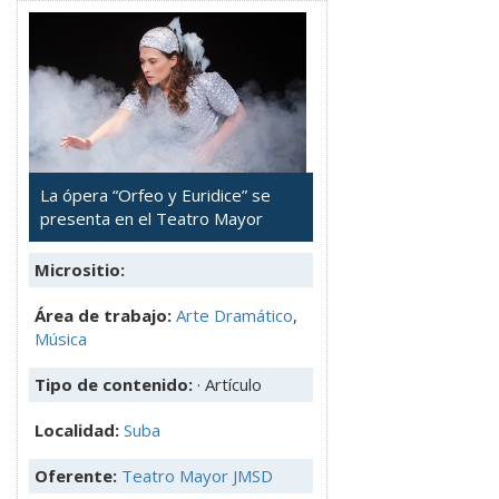
La ópera “Orfeo y Euridice” se
presenta en el Teatro Mayor
Micrositio:
Área de trabajo:
Arte Dramático
,
Música
Tipo de contenido:
· Artículo
Localidad:
Suba
Oferente:
Teatro Mayor JMSD