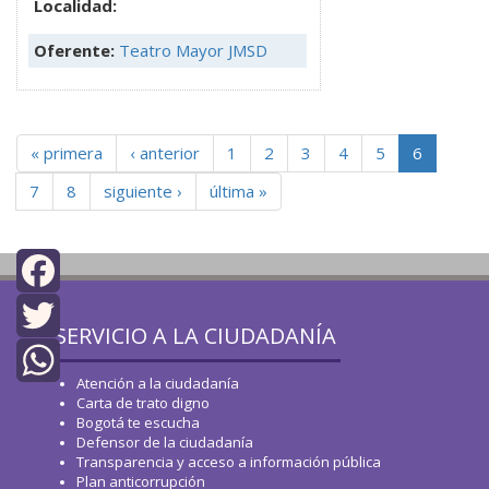
Localidad:
Oferente:
Teatro Mayor JMSD
« primera
‹ anterior
1
2
3
4
5
6
7
8
siguiente ›
última »
top
Facebook
SERVICIO A LA CIUDADANÍA
Twitter
Atención a la ciudadanía
Carta de trato digno
WhatsApp
Bogotá te escucha
Defensor de la ciudadanía
Transparencia y acceso a información pública
Plan anticorrupción