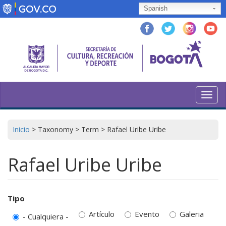
Pasar
Spanish
al
contenido
principal
Toggl
navig
Inicio
>
Taxonomy
>
Term
>
Rafael Uribe Uribe
Rafael Uribe Uribe
Tipo
Artículo
Evento
Galeria
- Cualquiera -