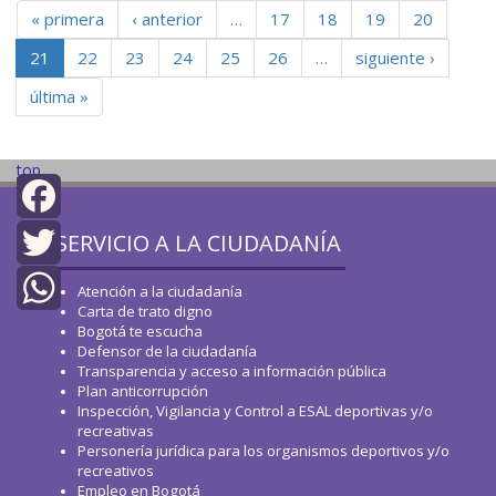
« primera
‹ anterior
…
17
18
19
20
21
22
23
24
25
26
…
siguiente ›
última »
top
SERVICIO A LA CIUDADANÍA
Facebook
Twitter
Atención a la ciudadanía
Carta de trato digno
Bogotá te escucha
WhatsApp
Defensor de la ciudadanía
Transparencia y acceso a información pública
Plan anticorrupción
Inspección, Vigilancia y Control a ESAL deportivas y/o
recreativas
Personería jurídica para los organismos deportivos y/o
recreativos
Empleo en Bogotá