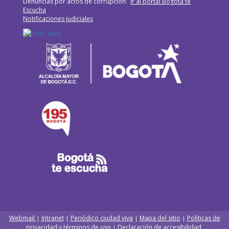
Denuncias por actos de corrupción:
Ir al portal Bogotá te
Escucha
Notificaciones judiciales
Webmail
Intranet
Periódico ciudad viva
Mapa del sitio
Políticas de
|
|
|
|
privacidad y términos de uso
Declaración de accesibilidad
|