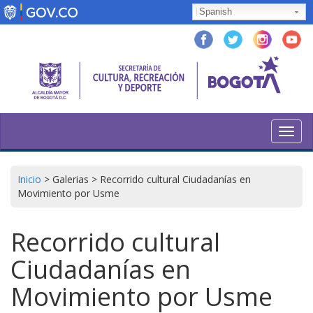
Pasar
Spanish
al
contenido
principal
Toggl
navig
Inicio
>
Galerias
>
Recorrido cultural Ciudadanías en
Movimiento por Usme
Recorrido cultural
Ciudadanías en
Movimiento por Usme