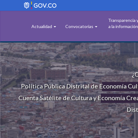
Pasar
al
contenido
Transparencia 
principal
Actualidad
Convocatorias
a la información
¿
Política Pública Distrital de Economía Cul
Cuenta Satélite de Cultura y Economía Cre
Dist