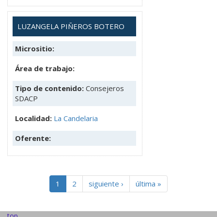
LUZANGELA PIÑEROS BOTERO
Micrositio:
Área de trabajo:
Tipo de contenido:
Consejeros
SDACP
Localidad:
La Candelaria
Oferente:
1
2
siguiente ›
última »
top