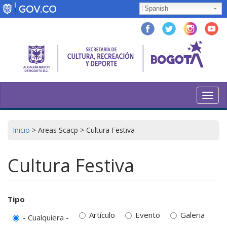
Pasar
Spanish
al
contenido
principal
Toggl
navig
Inicio
>
Areas Scacp
>
Cultura Festiva
Cultura Festiva
Tipo
Artículo
Evento
Galeria
- Cualquiera -