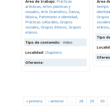
Área de trabajo:
Prácticas
Área de
artísticas
,
Artes plásticas y
tiempo 
visuales
,
Arte Dramático
,
Danza
,
identid
Música
,
Patrimonio e identidad
,
Grupos 
Prácticas culturales
,
Grupos
sociale
sociales
,
Grupos étnicos
,
Grupos
etários
etários
Tipo d
Tipo de contenido:
· Video
Locali
Localidad:
Chapinero
Oferen
Oferente:
« primera
‹ anterior
…
28
29
30