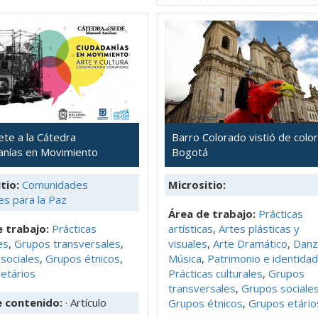
ete a la Cátedra
Barro Colorado vistió de colo
anías en Movimiento
Bogotá
tio:
Comunidades
Micrositio:
es para la Paz
Área de trabajo:
Prácticas
 trabajo:
Prácticas
artísticas
,
Artes plásticas y
es
,
Grupos transversales
,
visuales
,
Arte Dramático
,
Danz
sociales
,
Grupos étnicos
,
Música
,
Patrimonio e identidad
etários
Prácticas culturales
,
Grupos
transversales
,
Grupos sociale
e contenido:
· Artículo
Grupos étnicos
,
Grupos etário