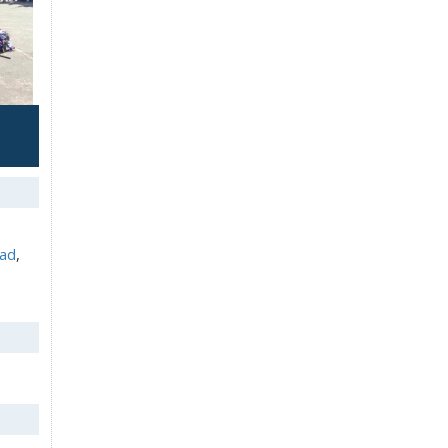
dad
,