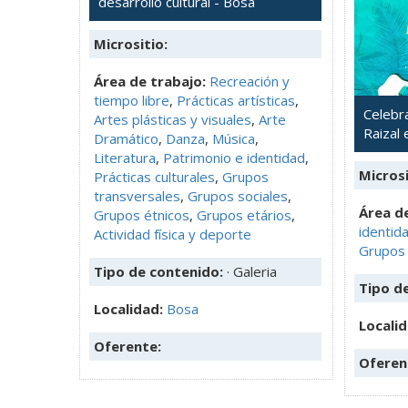
desarrollo cultural - Bosa
Micrositio:
Área de trabajo:
Recreación y
tiempo libre
,
Prácticas artísticas
,
Celebr
Artes plásticas y visuales
,
Arte
Raizal
Dramático
,
Danza
,
Música
,
Literatura
,
Patrimonio e identidad
,
Microsi
Prácticas culturales
,
Grupos
transversales
,
Grupos sociales
,
Área de
Grupos étnicos
,
Grupos etários
,
identid
Actividad física y deporte
Grupos 
Tipo de contenido:
· Galeria
Tipo d
Localidad:
Bosa
Locali
Oferente:
Oferen