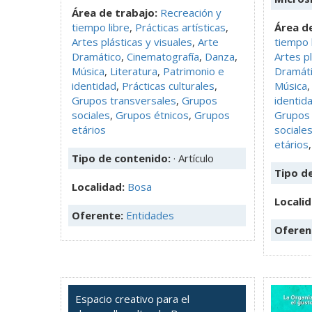
Área de trabajo:
Recreación y
tiempo libre
,
Prácticas artísticas
,
Área de
Artes plásticas y visuales
,
Arte
tiempo 
Dramático
,
Cinematografía
,
Danza
,
Artes pl
Música
,
Literatura
,
Patrimonio e
Dramát
identidad
,
Prácticas culturales
,
Música
Grupos transversales
,
Grupos
identid
sociales
,
Grupos étnicos
,
Grupos
Grupos 
etários
sociale
etários
Tipo de contenido:
· Artículo
Tipo d
Localidad:
Bosa
Locali
Oferente:
Entidades
Oferen
Espacio creativo para el