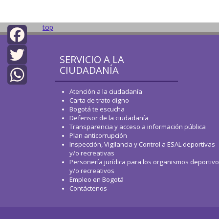
top
Facebook
SERVICIO A LA
CIUDADANÍA
Twitter
Atención a la ciudadanía
WhatsApp
Carta de trato digno
Bogotá te escucha
Defensor de la ciudadanía
Transparencia y acceso a información pública
Plan anticorrupción
Inspección, Vigilancia y Control a ESAL deportivas
y/o recreativas
Personería jurídica para los organismos deportiv
y/o recreativos
Empleo en Bogotá
Contáctenos