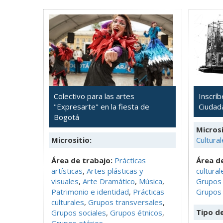
Colectivo para las artes
Inscríb
"Expresarte" en la fiesta de
Ciudad
Bogotá
Microsi
Micrositio:
Cultural
Área de trabajo:
Prácticas
Área de
artísticas
,
Artes plásticas y
cultural
visuales
,
Arte Dramático
,
Música
,
Grupos 
Patrimonio e identidad
,
Prácticas
Grupos 
culturales
,
Grupos transversales
,
Tipo d
Grupos sociales
,
Grupos étnicos
,
Grupos etários