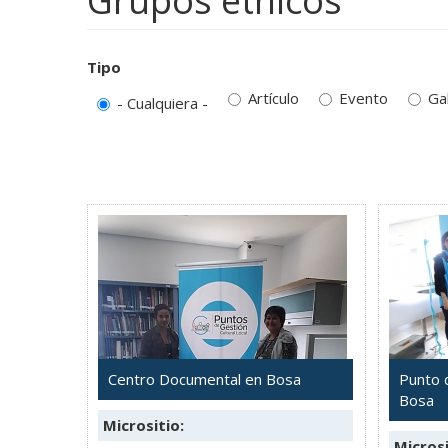
Grupos étnicos
Tipo
Artículo
Evento
Ga
- Cualquiera -
Centro Documental en Bosa
Punto 
Bosa
Micrositio:
Microsi