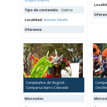
Locali
Tipo de contenido:
· Galeria
Oferen
Localidad:
Antonio Nariño
Oferente:
Cumpleaños de Bogotá -
Compar
Comparsa Barro Colorado
Desfile
Micrositio:
Microsi