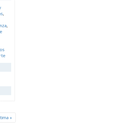
y
as
,
nza
,
 e
os
rte
ltima »