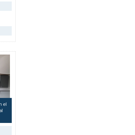
n el
al