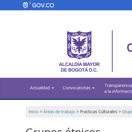
Pasar
al
contenido
principal
Transparencia
Actualidad
Convocatorias
a la informaci
Inicio
>
Áreas de trabajo
>
Practicas Culturales
>
Grup