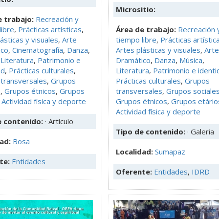
Micrositio:
 trabajo:
Recreación y
libre
,
Prácticas artísticas
,
Área de trabajo:
Recreación 
ásticas y visuales
,
Arte
tiempo libre
,
Prácticas artístic
ico
,
Cinematografía
,
Danza
,
Artes plásticas y visuales
,
Arte
,
Literatura
,
Patrimonio e
Dramático
,
Danza
,
Música
,
ad
,
Prácticas culturales
,
Literatura
,
Patrimonio e identi
transversales
,
Grupos
Prácticas culturales
,
Grupos
s
,
Grupos étnicos
,
Grupos
transversales
,
Grupos sociale
,
Actividad física y deporte
Grupos étnicos
,
Grupos etário
Actividad física y deporte
e contenido:
· Artículo
Tipo de contenido:
· Galeria
dad:
Bosa
Localidad:
Sumapaz
te:
Entidades
Oferente:
Entidades
,
IDRD