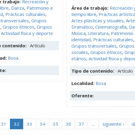
 trabajo:
Recreación y
libre
,
Danza
,
Patrimonio e
Área de trabajo:
Recreación 
ad
,
Prácticas culturales
,
tiempo libre
,
Prácticas artístic
transversales
,
Grupos
Artes plásticas y visuales
,
Arte
s
,
Grupos étnicos
,
Grupos
Dramático
,
Cinematografía
,
Da
,
Actividad física y deporte
Música
,
Literatura
,
Patrimonio
identidad
,
Prácticas culturales
,
e contenido:
· Artículo
Grupos transversales
,
Grupos
sociales
,
Grupos étnicos
,
Grup
dad:
Bosa
etários
,
Actividad física y depo
te:
Tipo de contenido:
· Artículo
Localidad:
Bosa
Oferente:
31
32
33
34
35
36
37
…
siguiente ›
ú