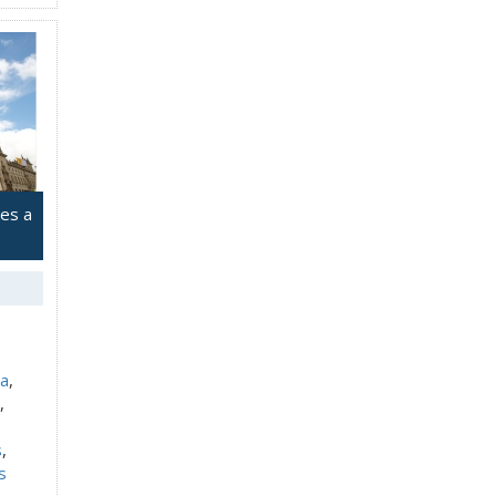
res a
a
,
,
s
,
s