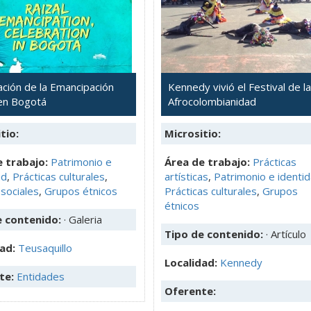
ación de la Emancipación
Kennedy vivió el Festival de la
 en Bogotá
Afrocolombianidad
tio:
Micrositio:
 trabajo:
Patrimonio e
Área de trabajo:
Prácticas
ad
,
Prácticas culturales
,
artísticas
,
Patrimonio e identi
sociales
,
Grupos étnicos
Prácticas culturales
,
Grupos
étnicos
e contenido:
· Galeria
Tipo de contenido:
· Artículo
dad:
Teusaquillo
Localidad:
Kennedy
te:
Entidades
Oferente: