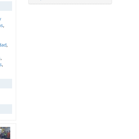
y
as
,
dad
,
s
,
s
,