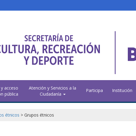
 y acceso
Atención y Servicios a la
Participa
Institución
ón pública
Ciudadanía
os étnicos
>
Grupos étnicos