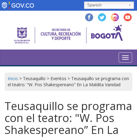
Pasar
Spanish
al
contenido
principal
Toggl
navig
Inicio
>
Teusaquillo
>
Eventos
>
Teusaquillo se programa con
el teatro: "W. Pos Shakespereano” En La Maldita Vanidad
Teusaquillo se programa
con el teatro: "W. Pos
Shakespereano” En La