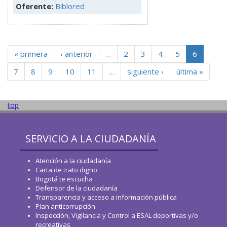
Oferente:
Biblored
« primera
‹ anterior
…
2
3
4
5
6
7
8
9
10
11
…
siguiente ›
última »
top
SERVICIO A LA CIUDADANÍA
Atención a la ciudadanía
Carta de trato digno
Bogotá te escucha
Defensor de la ciudadanía
Transparencia y acceso a información pública
Plan anticorrupción
Inspección, Vigilancia y Control a ESAL deportivas y/o
recreativas