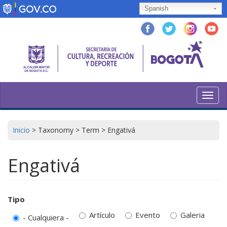
Pasar
Spanish
al
contenido
principal
Toggl
navig
Inicio
>
Taxonomy
>
Term
>
Engativá
Engativá
Tipo
Artículo
Evento
Galeria
- Cualquiera -