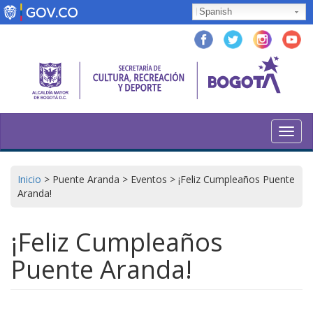
Pasar
Spanish
al
contenido
principal
Toggl
navig
Inicio
>
Puente Aranda
>
Eventos
>
¡Feliz Cumpleaños Puente
Aranda!
¡Feliz Cumpleaños
Puente Aranda!