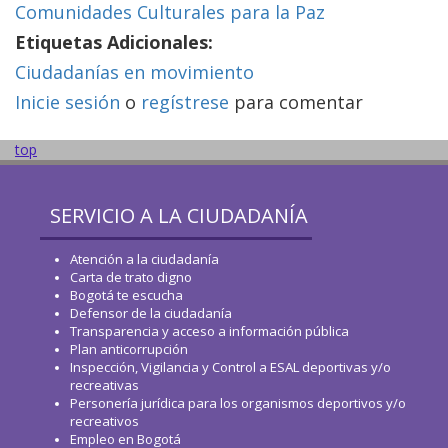
Comunidades Culturales para la Paz
Etiquetas Adicionales:
Ciudadanías en movimiento
Inicie sesión
o
regístrese
para comentar
top
SERVICIO A LA CIUDADANÍA
Atención a la ciudadanía
Carta de trato digno
Bogotá te escucha
Defensor de la ciudadanía
Transparencia y acceso a información pública
Plan anticorrupción
Inspección, Vigilancia y Control a ESAL deportivas y/o
recreativas
Personería jurídica para los organismos deportivos y/o
recreativos
Empleo en Bogotá