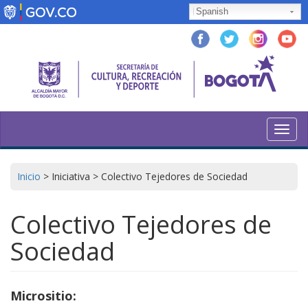
Pasar
Spanish
al
contenido
principal
Toggl
navig
Inicio
>
Iniciativa
>
Colectivo Tejedores de Sociedad
Colectivo Tejedores de
Sociedad
Micrositio: