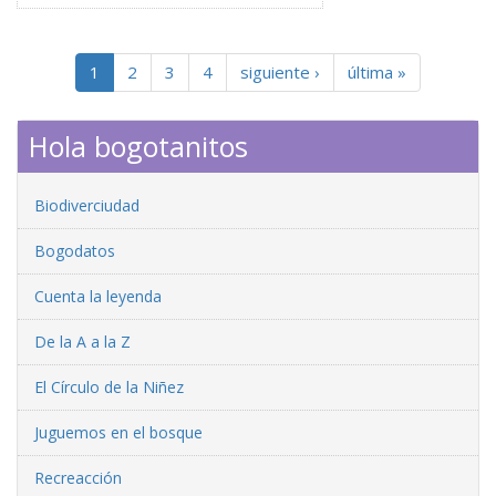
1
2
3
4
siguiente ›
última »
Hola bogotanitos
Biodiverciudad
Bogodatos
Cuenta la leyenda
De la A a la Z
El Círculo de la Niñez
Juguemos en el bosque
Recreacción