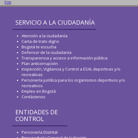
top
SERVICIO A LA CIUDADANÍA
Atención a la ciudadanía
Carta de trato digno
Bogotá te escucha
Defensor de la ciudadanía
Transparencia y acceso a información pública
Plan anticorrupción
Inspección, Vigilancia y Control a ESAL deportivas y/o
recreativas
Personería jurídica para los organismos deportivos y/o
recreativos
Empleo en Bogotá
Contáctenos
ENTIDADES DE
CONTROL
Personería Distrital
Procuraduría General de la Nación