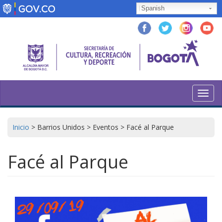
Pasar
Spanish
al
contenido
principal
Toggl
navig
Inicio
>
Barrios Unidos
>
Eventos
>
Facé al Parque
Facé al Parque