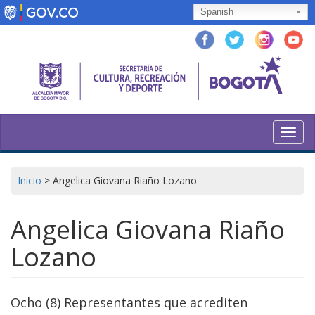
Pasar
Spanish
al
contenido
principal
Toggl
navig
Inicio
>
Angelica Giovana Riaño Lozano
Angelica Giovana Riaño
Lozano
Ocho (8) Representantes que acrediten